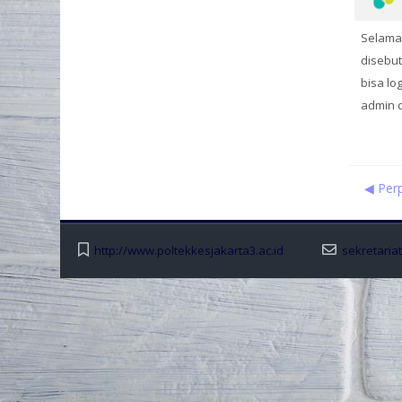
Selamat
disebut
bisa lo
admin d
◀︎ Pe
http://www.poltekkesjakarta3.ac.id
sekretaria