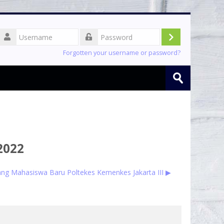
Username
Log
Password
Forgotten your username or password?
in
Search
courses
Submit
2022
ng Mahasiswa Baru Poltekes Kemenkes Jakarta III ▶︎