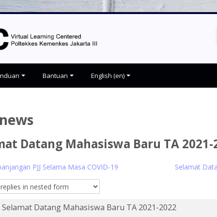
anduan
Bantuan
English ‎(en)‎
 news
mat Datang Mahasiswa Baru TA 2021-
rpanjangan PJJ Selama Masa COVID-19
Selamat Data
Selamat Datang Mahasiswa Baru TA 2021-2022
Number