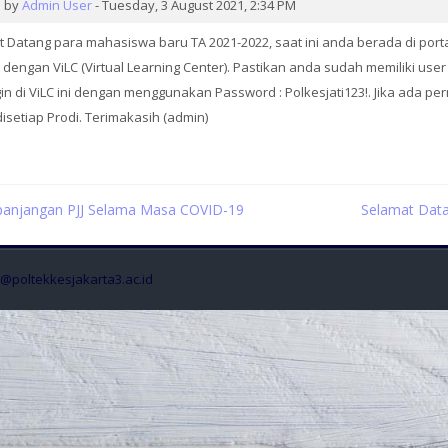
of
by
Admin User
-
Tuesday, 3 August 2021, 2:34 PM
replies:
 Datang para mahasiswa baru TA 2021-2022, saat ini anda berada di port
0
 dengan ViLC (Virtual Learning Center). Pastikan anda sudah memiliki user
gin di ViLC ini dengan menggunakan Password : Polkesjati123!. Jika ada 
isetiap Prodi. Terimakasih (admin)
rpanjangan PJJ Selama Masa COVID-19
Selamat Data
t@poltekkesjakarta3.ac.id