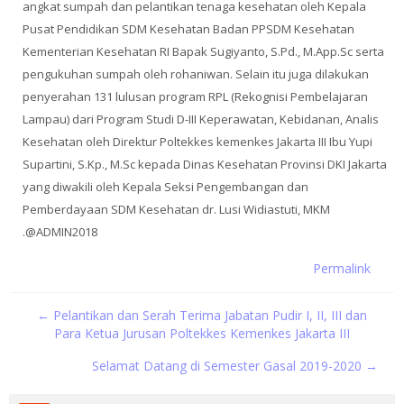
angkat sumpah dan pelantikan tenaga kesehatan oleh Kepala
Pusat Pendidikan SDM Kesehatan Badan PPSDM Kesehatan
Kementerian Kesehatan RI Bapak Sugiyanto, S.Pd., M.App.Sc serta
pengukuhan sumpah oleh rohaniwan. Selain itu juga dilakukan
penyerahan 131 lulusan program RPL (Rekognisi Pembelajaran
Lampau) dari Program Studi D-III Keperawatan, Kebidanan, Analis
Kesehatan oleh Direktur Poltekkes kemenkes Jakarta III Ibu Yupi
Supartini, S.Kp., M.Sc kepada Dinas Kesehatan Provinsi DKI Jakarta
yang diwakili oleh Kepala Seksi Pengembangan dan
Pemberdayaan SDM Kesehatan dr. Lusi Widiastuti, MKM
.@ADMIN2018
Permalink
← Pelantikan dan Serah Terima Jabatan Pudir I, II, III dan
Para Ketua Jurusan Poltekkes Kemenkes Jakarta III
Selamat Datang di Semester Gasal 2019-2020 →
Skip