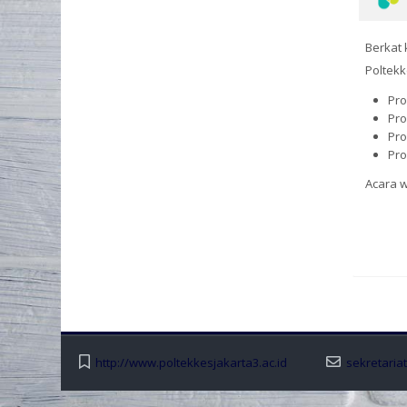
Berkat 
Poltekk
Pro
Pro
Pro
Pro
Acara 
http://www.poltekkesjakarta3.ac.id
sekretaria