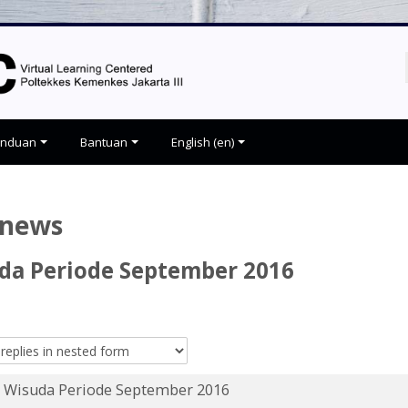
anduan
Bantuan
English ‎(en)‎
 news
da Periode September 2016
Wisuda Periode September 2016
Number