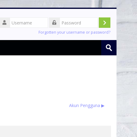
Username
Log
Password
Forgotten your username or password?
in
Search
courses
Submit
Akun Pengguna ▶︎