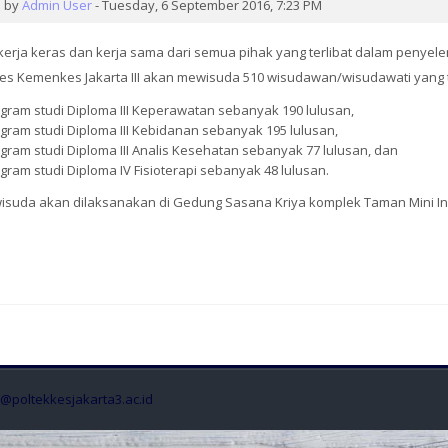
of
by
Admin User
-
Tuesday, 6 September 2016, 7:23 PM
replies:
kerja keras dan kerja sama dari semua pihak yang terlibat dalam penyel
0
es Kemenkes Jakarta III akan mewisuda 510 wisudawan/wisudawati yang ter
gram studi Diploma III Keperawatan sebanyak 190 lulusan,
gram studi Diploma III Kebidanan sebanyak 195 lulusan,
gram studi Diploma III Analis Kesehatan sebanyak 77 lulusan, dan
gram studi Diploma IV Fisioterapi sebanyak 48 lulusan.
wisuda akan dilaksanakan di Gedung Sasana Kriya komplek Taman Mini In
t@poltekkesjakarta3.ac.id