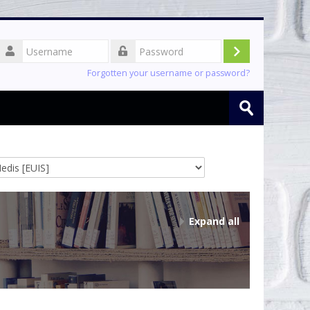
Username
Log
Password
Forgotten your username or password?
in
Search
courses
Submit
Expand all