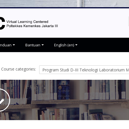
anduan
Bantuan
English ‎(en)‎
Course categories: