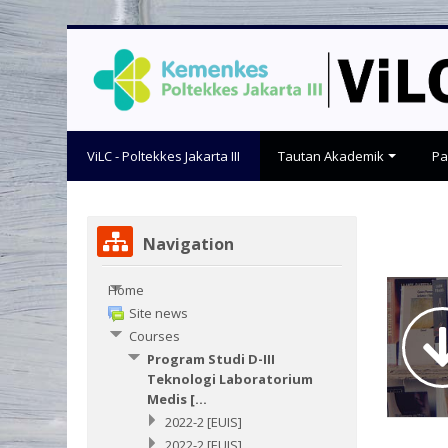
Skip
to
main
content
ViLC - Poltekkes Jakarta III
Tautan Akademik
P
Skip
Navigation
Navigation
Home
Site news
Courses
Program Studi D-III
Teknologi Laboratorium
Medis [...
2022-2 [EUIS]
2022-2 [EUIS]