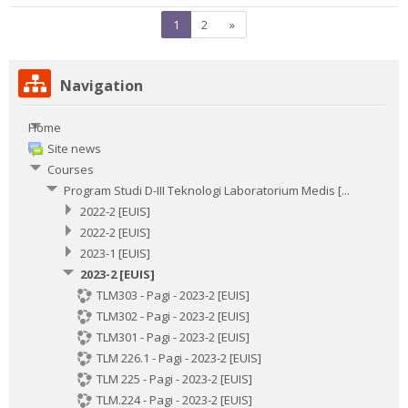
Page
Page
Next
1
2
»
1
2
page
Skip
Navigation
Navigation
Home
Site news
Courses
Program Studi D-III Teknologi Laboratorium Medis [...
2022-2 [EUIS]
2022-2 [EUIS]
2023-1 [EUIS]
2023-2 [EUIS]
TLM303 - Pagi - 2023-2 [EUIS]
TLM302 - Pagi - 2023-2 [EUIS]
TLM301 - Pagi - 2023-2 [EUIS]
TLM 226.1 - Pagi - 2023-2 [EUIS]
TLM 225 - Pagi - 2023-2 [EUIS]
TLM.224 - Pagi - 2023-2 [EUIS]