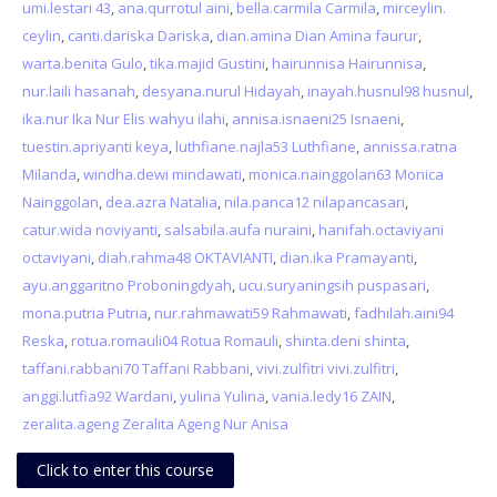
umi.lestari 43
,
ana.qurrotul aini
,
bella.carmila Carmila
,
mirceylin.
courses
Sub
ceylin
,
canti.dariska Dariska
,
dian.amina Dian Amina faurur
,
warta.benita Gulo
,
tika.majid Gustini
,
hairunnisa Hairunnisa
,
nur.laili hasanah
,
desyana.nurul Hidayah
,
inayah.husnul98 husnul
,
ika.nur Ika Nur Elis wahyu ilahi
,
annisa.isnaeni25 Isnaeni
,
tuestin.apriyanti keya
,
luthfiane.najla53 Luthfiane
,
annissa.ratna
Milanda
,
windha.dewi mindawati
,
monica.nainggolan63 Monica
Nainggolan
,
dea.azra Natalia
,
nila.panca12 nilapancasari
,
catur.wida noviyanti
,
salsabila.aufa nuraini
,
hanifah.octaviyani
octaviyani
,
diah.rahma48 OKTAVIANTI
,
dian.ika Pramayanti
,
ayu.anggaritno Proboningdyah
,
ucu.suryaningsih puspasari
,
mona.putria Putria
,
nur.rahmawati59 Rahmawati
,
fadhilah.aini94
Reska
,
rotua.romauli04 Rotua Romauli
,
shinta.deni shinta
,
taffani.rabbani70 Taffani Rabbani
,
vivi.zulfitri vivi.zulfitri
,
anggi.lutfia92 Wardani
,
yulina Yulina
,
vania.ledy16 ZAIN
,
zeralita.ageng Zeralita Ageng Nur Anisa
Click to enter this course