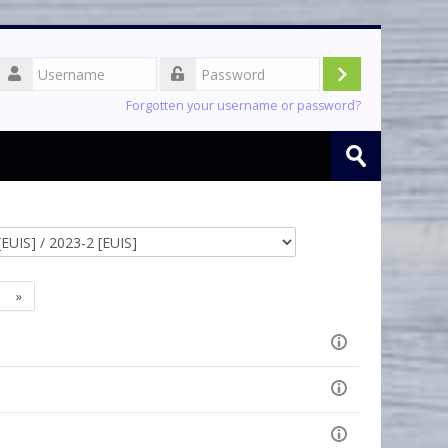
Username
Log
Password
Forgotten your username or password?
in
Search
courses
Submit
age
Next
»
page