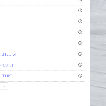
KI [EUIS]
 [EUIS]
 [EUIS]
age
Next
»
page