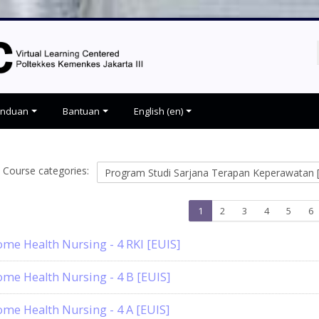
anduan
Bantuan
English ‎(en)‎
Course categories:
Page
Page
Page
Page
Page
P
1
2
3
4
5
6
1
2
3
4
5
6
me Health Nursing - 4 RKI [EUIS]
me Health Nursing - 4 B [EUIS]
me Health Nursing - 4 A [EUIS]