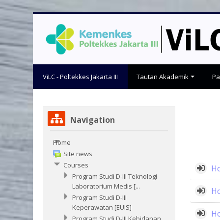
Skip
to
main
content
ViLC - Poltekkes Jakarta III
Tautan Akademik
P
Skip
Navigation
Navigation
Home
Site news
Courses
Ho
Program Studi D-III Teknologi
Laboratorium Medis [...
Ho
Program Studi D-III
Keperawatan [EUIS]
Ho
Program Studi D-III Kebidanan