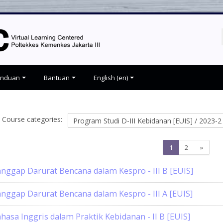
anduan
Bantuan
English ‎(en)‎
Course categories:
Page
Page
Next
1
2
»
1
2
page
nggap Darurat Bencana dalam Kespro - III B [EUIS]
nggap Darurat Bencana dalam Kespro - III A [EUIS]
hasa Inggris dalam Praktik Kebidanan - II B [EUIS]