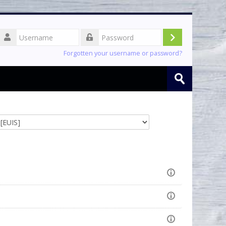
Username
Log
Password
Forgotten your username or password?
in
Search
courses
Submit