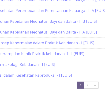
sehatan Perempuan dan Perencanaan Keluarga - II A [EUIS
uhan Kebidanan Neonatus, Bayi dan Balita - II B [EUIS]
uhan Kebidanan Neonatus, Bayi dan Balita - II A [EUIS]
nsep Kenormalan dalam Praktik Kebidanan - I [EUIS]
terampilan Klinik Praktik kebidanan II - I [EUIS]
rmakologi Kebidanan - I [EUIS]
zi dalam Kesehatan Reproduksi - I [EUIS]
Page
Page
Next
1
2
»
1
2
page