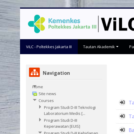
Skip
to
main
content
ViLC - Poltekkes Jakarta III
Tautan Akademik
P
Skip
Navigation
Navigation
Home
Site news
Courses
Ta
Program Studi D-III Teknologi
Laboratorium Medis [...
Ta
Program Studi D-III
Keperawatan [EUIS]
Ba
Program Studi D-III Kebidanan